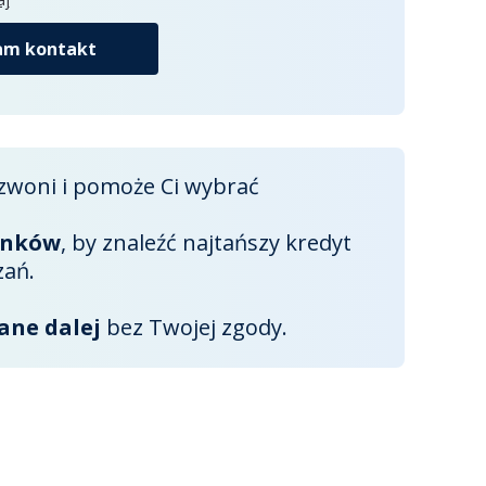
m kontakt
zwoni i pomoże Ci wybrać
anków
, by znaleźć najtańszy kredyt
zań.
ane dalej
bez Twojej zgody.